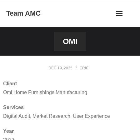
Skip
Team AMC
to
content
OMI
DEC 19, 2025
ERIC
Client
Omi Home Furnishings Manufacturing
Services
Digital Audit, Market Research, User Experience
Year
2022