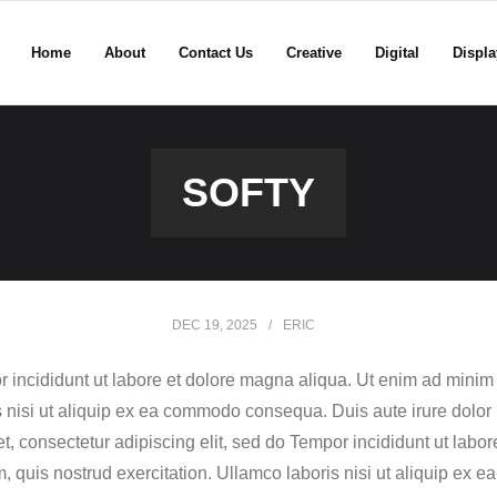
Home
About
Contact Us
Creative
Digital
Displa
SOFTY
DEC 19, 2025
ERIC
 incididunt ut labore et dolore magna aliqua. Ut enim ad minim
s nisi ut aliquip ex ea commodo consequa. Duis aute irure dolor 
et, consectetur adipiscing elit, sed do Tempor incididunt ut lab
, quis nostrud exercitation. Ullamco laboris nisi ut aliquip ex 