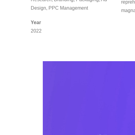
repreh
Design, PPC Management
magna 
Year
2022